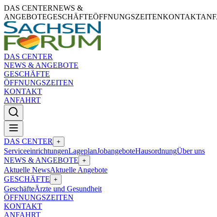
DAS CENTER
NEWS &
ANGEBOTE
GESCHÄFTE
ÖFFNUNGSZEITEN
KONTAKT
ANF
DAS CENTER
NEWS & ANGEBOTE
GESCHÄFTE
ÖFFNUNGSZEITEN
KONTAKT
ANFAHRT
DAS CENTER
+
Serviceeinrichtungen
Lageplan
Jobangebote
Hausordnung
Über uns
NEWS & ANGEBOTE
+
Aktuelle News
Aktuelle Angebote
GESCHÄFTE
+
Geschäfte
Ärzte und Gesundheit
ÖFFNUNGSZEITEN
KONTAKT
ANFAHRT