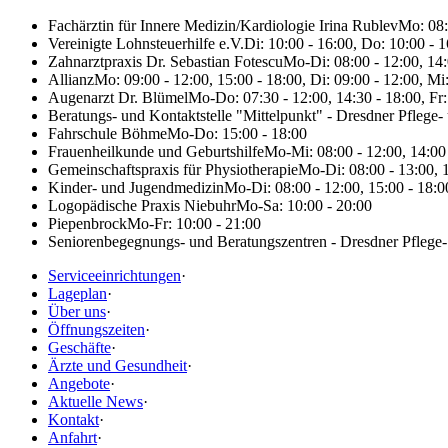
Fachärztin für Innere Medizin/Kardiologie Irina Rublev
Mo: 08:
Vereinigte Lohnsteuerhilfe e.V.
Di: 10:00 - 16:00, Do: 10:00 - 
Zahnarztpraxis Dr. Sebastian Fotescu
Mo-Di: 08:00 - 12:00, 14:0
Allianz
Mo: 09:00 - 12:00, 15:00 - 18:00, Di: 09:00 - 12:00, Mi
Augenarzt Dr. Blümel
Mo-Do: 07:30 - 12:00, 14:30 - 18:00, Fr:
Beratungs- und Kontaktstelle "Mittelpunkt" - Dresdner Pflege-
Fahrschule Böhme
Mo-Do: 15:00 - 18:00
Frauenheilkunde und Geburtshilfe
Mo-Mi: 08:00 - 12:00, 14:00 
Gemeinschaftspraxis für Physiotherapie
Mo-Di: 08:00 - 13:00, 1
Kinder- und Jugendmedizin
Mo-Di: 08:00 - 12:00, 15:00 - 18:00
Logopädische Praxis Niebuhr
Mo-Sa: 10:00 - 20:00
Piepenbrock
Mo-Fr: 10:00 - 21:00
Seniorenbegegnungs- und Beratungszentren - Dresdner Pflege-
Serviceeinrichtungen
·
Lageplan
·
Über uns
·
Öffnungszeiten
·
Geschäfte
·
Ärzte und Gesundheit
·
Angebote
·
Aktuelle News
·
Kontakt
·
Anfahrt
·