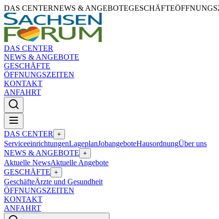
DAS CENTER
NEWS & ANGEBOTE
GESCHÄFTE
ÖFFNUNGS
DAS CENTER
NEWS & ANGEBOTE
GESCHÄFTE
ÖFFNUNGSZEITEN
KONTAKT
ANFAHRT
DAS CENTER
+
Serviceeinrichtungen
Lageplan
Jobangebote
Hausordnung
Über uns
NEWS & ANGEBOTE
+
Aktuelle News
Aktuelle Angebote
GESCHÄFTE
+
Geschäfte
Ärzte und Gesundheit
ÖFFNUNGSZEITEN
KONTAKT
ANFAHRT