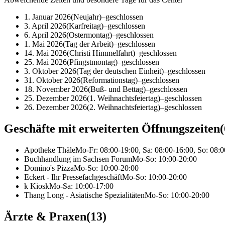
1. Januar 2026
(
Neujahr
)
–
geschlossen
3. April 2026
(
Karfreitag
)
–
geschlossen
6. April 2026
(
Ostermontag
)
–
geschlossen
1. Mai 2026
(
Tag der Arbeit
)
–
geschlossen
14. Mai 2026
(
Christi Himmelfahrt
)
–
geschlossen
25. Mai 2026
(
Pfingstmontag
)
–
geschlossen
3. Oktober 2026
(
Tag der deutschen Einheit
)
–
geschlossen
31. Oktober 2026
(
Reformationstag
)
–
geschlossen
18. November 2026
(
Buß- und Bettag
)
–
geschlossen
25. Dezember 2026
(
1. Weihnachtsfeiertag
)
–
geschlossen
26. Dezember 2026
(
2. Weihnachtsfeiertag
)
–
geschlossen
Geschäfte mit erweiterten Öffnungszeiten
(
Apotheke Thäle
Mo-Fr: 08:00-19:00, Sa: 08:00-16:00, So: 08:
Buchhandlung im Sachsen Forum
Mo-So: 10:00-20:00
Domino's Pizza
Mo-So: 10:00-20:00
Eckert - Ihr Pressefachgeschäft
Mo-So: 10:00-20:00
k Kiosk
Mo-Sa: 10:00-17:00
Thang Long - Asiatische Spezialitäten
Mo-So: 10:00-20:00
Ärzte & Praxen
(
13
)