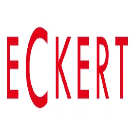
Geschäfte, News, Angebote…
Zurück zur Übersicht
Presse & Tabak
Eckert - Ihr Pressefachgeschäft
Eckert – Ihr Pressefachgeschäft
Zeitungen, Zeitschriften, Zigaretten, Tabakwaren,
Raucherbedarfsartikel, Bücher, Grußkarten und Pläne, Süßwaren,
Geschenkartikel sowie Lotto, Telefonkarten und Briefmarken.
Filialleiterin Frau Elke Irmisch und ihre Mitarbeiterin Frau Gisa
Holstein freuen sich auf Ihren Besuch in unserer Filiale.
Öffnungszeiten
Mo-So: 10:00-20:00
Webseite
https://www.ugde.com/